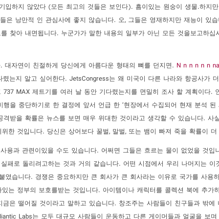
 기입하지 않았다 (모든 최고의 것들은 보인다). 흠이있는 원숭이 생물.하지만
그들은 낭만적 인 관심사에 좋지 않습니다. 오, 그들은 영재하지만 재능이 있습
를 찾아 내면됩니다. 누군가가 말한 내용의 일부가 아닌 모든 것을보고하십시
. 대자연이 친절하게 당신에게 아름다운 형태의 뼈를 던지면.
N n n n n n n
렸는지 알고 싶어한다. JetsCongress는 왜 미국이 다른 나라와 항공사가 
737 MAX 제트기를 여러 날 동안 기다렸는지를 면밀히 조사 할 계획이다. 
령은 캐나다가 비행을 중단하기로 한 결정에 앞서 언급 한 ‘현장에서 수집되어 현재 분석 
 공격받을 확률은 뉴스를 보면 매우 위대한 것이라고 생각할 수 있습니다. 사실
위한 것입니다. 당신은 상어보다 꿀벌, 말벌, 또는 뱀이 빠져 죽을 확률이 더
사용과 관련이있을 수도 있습니다. 어쩌면 그들은 흐르는 물이 없었을 것입
 실패로 돌리려고하는 것과 거의 같습니다. 어떤 시점에서 우리 나머지는 이
 붙였습니다. 경쟁은 중요하지만 큰 회사가 큰 회사라는 이유로 국가를 사용하
문제가있는 정부의 보호를받는 것입니다. 아이템이나 캐릭터를 콜렉션 북에 추가하
말에 지금은 떨어질 것이라고 말하고 있습니다. 창조주는 사람들이 친구들과 밖에
antic Labs는 모두 대규모 사람들이 운동하고 다른 게이머들과 얼굴을 보며