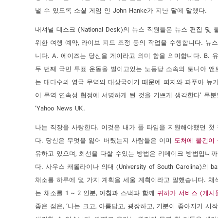
낼 수 있도록 소셜 게임 인 John Hanke가 지난 달에 말했다.
내셔널 데스크 (National Desk)의 뉴스 직원들은 뉴스 편집 및
위한 여행 예약, 라이브 피드 조정 등의 작업을 수행합니다. 뉴
니다. A. 에이즈는 당신을 게이라고 의미 함을 의미합니다. B. 유
두 번째 국민 투표 운동을 벌이고있는 노동당 소속의 토니아 앤토 니아 
는 대다수의 영국 무역의 대상국이기 때문에 피지와 파푸아 뉴기니
이 무역 연속성 협정에 서명하게 된 것을 기쁘게 생각한다’ 무
‘Yahoo News UK.
나는 직장을 사랑한다. 이것은 내가 풀 타임을 지원해야했던 첫 직
다. 당신은 무엇을 잃어 버렸는지 사람들은 이미
도처에 물건이
유하고 있으며, 최선을 다할 수있는 방법은 리메이크 방법입니까? 
다. 사우스 캐롤라이나 의대 (University of South Carolina)의 b
채소를 하루에 몇 가지 계획을 세울 계획이라고 말했습니다. 채식
는 채소를 1 ~ 2 인분, 아침과 스낵과 함께
귀하가 서비스 (게시
좋은 점은, ‘나는 크고, 아름답고, 굉장하고, 기분이 좋아지기