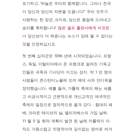
포기하고, ‘하늘은 우리와 함께합니다. 그러나 천국
이 당신과 당신의 자본을 도웁니다!’ 우리 모두가
사랑하는 한 장군, 슈미트, 당신은 총알에 드러내고
승리를 축하합니다!
많은 셀프 출판사에게 이것은
너
당신보다 더 짜증나는 뉴스가 잉태 될 수 없다는
것을 인정하십시오.
첫 번째 십자군은 1096 년에 시작되었습니다. 프랑
스, ​​독일, 이탈리아에서 온 프랭크로 알려진 기독교
인들은 귀족과 기사단이 이끄는 성지. 약 1 만 명의
사람들이 콘스탄티노플에 모여 에데 사와 안디옥을
장악했습니다. 예를 들어, 가톨릭 축제의 해는 새롭
고 비공식적이고 근본적으로 개신교적인 애국적인
축제의 일정으로 점차적으로 옮겨 갔다 : 함대의 패
배, 크라운 테이션의 날, 엘리자베스의 가입 날짜.
11 월 5 일 화약 계획이 발견 된 날에 카톨릭이 아
직도 가증스럽고 치명적이며 깊이없는 영어로 여겨